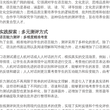
目光投向更广阔的领域。它强调对学生语言能力、文化意识、思维品质和
查。语言能力是基础，涵盖听、说、读、写、译等技能；文化意识要求学
文化交际的能力；思维品质注重培养学生的逻辑思维、批判性思维和创造
习、合作学习和探究学习的能力。这种综合性的测评理念，旨在培养全面
力的复合型人才。
实践探索：多元测评方式
语言能力测评：多维度精准考查
为了全面、精准地评估学生的语言能力，测评采用了多样化的形式。除了
汇、语法的书面运用以及阅读理解和写作能力外，还大幅增加了口语测试
口语测试通过人机对话或人人对话的方式，模拟真实的交流场景。例如，
等情境，让学生在具体情境中运用英语进行交流，考查他们的语言表达准
力。人机对话借助先进的语音识别和评估技术，能够对学生的发音、语调
的反馈和建议；人人对话则更注重考查学生的互动能力和应变能力，由考
听力测试也不再局限于简单的对话和短文理解，而是引入了更多真实语料
等。这些语料涵盖了不同的口音、语速和话题，能够更好地考查学生在真
力测试的题型也更加多样化，除了选择题外，还增加了填空题、简答题等
够准确提取关键信息并进行整理和表达。
在线测评则充分利用现代信息技术的优势，实现了实时反馈和个性化评价