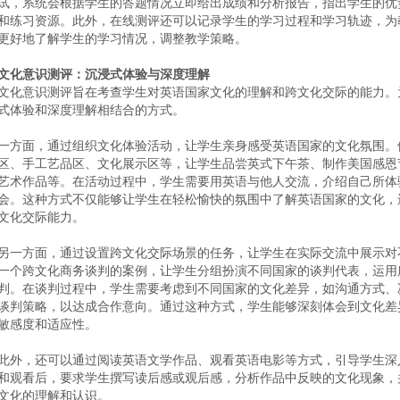
试，系统会根据学生的答题情况立即给出成绩和分析报告，指出学生的优
和练习资源。此外，在线测评还可以记录学生的学习过程和学习轨迹，为
更好地了解学生的学习情况，调整教学策略。
文化意识测评：沉浸式体验与深度理解
文化意识测评旨在考查学生对英语国家文化的理解和跨文化交际的能力。
式体验和深度理解相结合的方式。
一方面，通过组织文化体验活动，让学生亲身感受英语国家的文化氛围。
区、手工艺品区、文化展示区等，让学生品尝英式下午茶、制作美国感恩
艺术作品等。在活动过程中，学生需要用英语与他人交流，介绍自己所体
会。这种方式不仅能够让学生在轻松愉快的氛围中了解英语国家的文化，
文化交际能力。
另一方面，通过设置跨文化交际场景的任务，让学生在实际交流中展示对
一个跨文化商务谈判的案例，让学生分组扮演不同国家的谈判代表，运用
判。在谈判过程中，学生需要考虑到不同国家的文化差异，如沟通方式、
谈判策略，以达成合作意向。通过这种方式，学生能够深刻体会到文化差
敏感度和适应性。
此外，还可以通过阅读英语文学作品、观看英语电影等方式，引导学生深
和观看后，要求学生撰写读后感或观后感，分析作品中反映的文化现象，
文化的理解和认识。