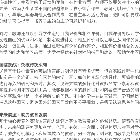
准确性等，并及时给予反馈和评价；在作业方面，教师不仅要关注作业的
方法，鼓励学生尝试不同的解题策略；在小组合作中，教师可以评价学生
力，引导学生学会与他人合作共事；在自主学习活动方面，教师可以要求
总结学习心得等，培养学生的自主学习意识和能力。
同时，教师还可以引导学生进行自我评价和相互评价。自我评价可以让学
发现自己的优点和不足，制定改进计划；相互评价可以让学生从同伴的角
长处，促进共同进步。通过过程性评价和自我评价、相互评价相结合的方
的学习能力和学习态度，为学生提供有针对性的指导和建议，帮助学生不
面临挑战：突破传统束缚
尽管基于核心素养的英语语言能力测评具有诸多优势，但在实践过程中也
制定是一个难题。核心素养的内涵丰富，如何将其细化为具体、可操作的
进行深入的研究和探讨。其次，测评方式的多样化对教师的专业素养和教
掌握多种测评方法和工具，能够根据不同的测评目标和内容选择合适的测
性和客观性也是一个亟待解决的问题。不同的学生在语言背景、学习经历
考虑这些因素，避免因外部因素导致的不公平现象，是需要认真思考的问
未来展望：助力教育发展
基于核心素养的英语语言能力测评是英语教育发展的必然趋势。随着教育
步，未来的测评将更加科学、合理、有效。一方面，测评将更加注重对学
查，减少对机械记忆和应试技巧的依赖。另一方面，测评将与教学更加紧
据。教师可以通过分析测评结果，了解学生的学习情况和存在的问题，及