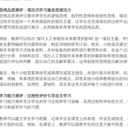
思维品质测评：项目式学习激发思维活力
思维品质测评注重培养学生的逻辑思维、批判性思维和创造性思维。项目
过给学生提供一个具有挑战性的项目主题，让学生在完成项目的过程中运
并撰写报告或进行展示，从而锻炼和考查学生的思维品质。
例如，教师可以给出
“探讨人工智能对未来教育的影响”这一项目主题。
首先要明确研究问题和目标，制定详细的研究计划。然后，小组成员通过
相关专家等方式收集资料，并对收集到的资料进行整理和分析。在这个过
进行分类、归纳和总结，找出人工智能对未来教育的积极影响和潜在挑战
据进行评估和判断，提出自己的见解和看法；运用创造性思维提出解决潜
最后，每个小组需要将研究成果撰写成英文报告，并进行展示和答辩。在
晰、准确、有条理的英语表达自己的观点，回答其他小组和教师提出的问
项目的创新性、实用性、逻辑性、语言表达等方面对每个小组进行评价，
学习能力测评：过程性评价引导自主学习
学习能力测评关注学生的学习过程和学习策略，采用过程性评价的方式，
学习和探究学习的习惯。
教师可以建立学生学习档案，记录学生在课堂上的表现、作业完成情况、
等方面的信息。例如，在课堂上，教师可以观察学生的注意力集中程度、