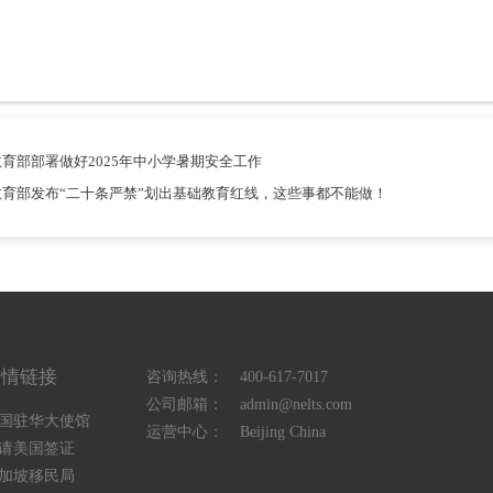
育部部署做好2025年中小学暑期安全工作
育部发布“二十条严禁”划出基础教育红线，这些事都不能做！
友情链接
咨询热线：
400-617-7017
公司邮箱：
admin@nelts.com
国驻华大使馆
运营中心：
Beijing China
请美国签证
加坡移民局