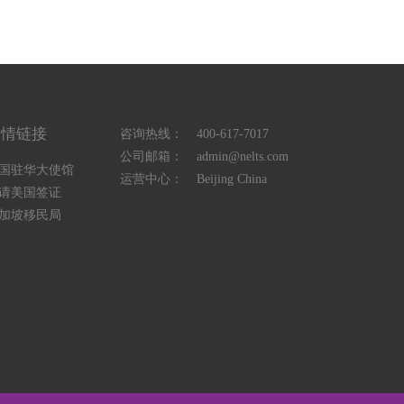
友情链接
咨询热线：
400-617-7017
公司邮箱：
admin@nelts.com
国驻华大使馆
运营中心：
Beijing China
请美国签证
加坡移民局