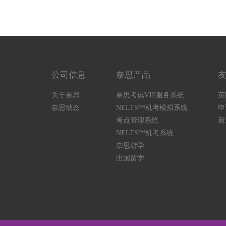
公司信息
奈思产品
关于奈思
奈思考试VIP服务系统
英
奈思动态
NELTS™机考模拟系统
申
考点管理系统
新
NELTS™机考系统
奈思游学
出国留学